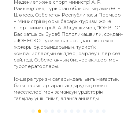
арналған жабдық.
Іс-шара туралы:
Төртінші жыл қатарынан біз
ілеспе аударма қызметтерін
ұйымдастырумен, техникалық сүйемелдеумен
және ұсынумен айналысамыз. Алайда, бұл іс-
шара алғаш рет гибридті онлайн-офлайн
форматта санитарлық нормаларды бұзбай
өтеді. Іс-шара Facebook және YouTube-те
орыс, қазақ және ағылшын тілдерінде
таратылды. Тікелей эфирде 10 000-нан астам
қаралым болды! Іс-шарада маған Қазақстан
Республикасының Президенті Қасым-
Жомарт Кемелұлы Тоқаевты, Дүниежүзілік
экономикалық форумның (ДЭФ) Президенті
Берге Бренде мен Google вице-президенті
винт Серфтің сөз сөйлеуін аудару бақыты
бұйырды.