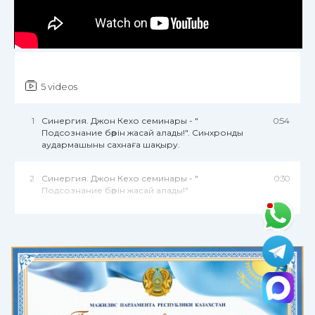
Investing & Stocks
5 videos
1
Синергия. Джон Кехо семинары - "
0:54
Подсознание бәрін жасай алады!". Синхронды
аудармашыны сахнаға шақыру.
2
Синергия. Джон Кехо семинары - "
0:30
Подсознание бәрін жасай алады!"
3
Макс Ховард, продюсер Уолт Дисней. Алматы II
0:35
Халықаралық кинофестивалі аясында Мастер-
класс
4
Француз тілінің аудармашысына Пол Доден
0:43