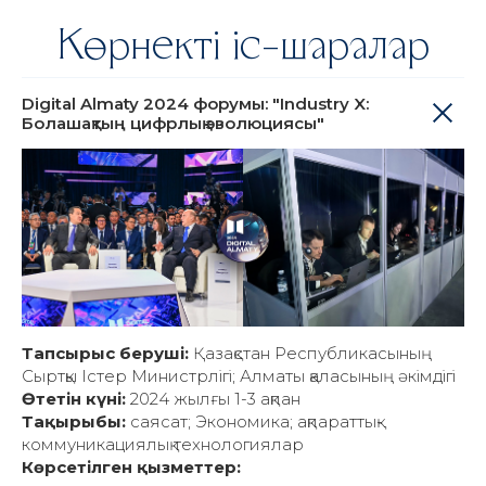
Көрнекті іс-шаралар
Digital Almaty 2024 форумы: "Industry X:
Болашақтың цифрлық эволюциясы"
Тапсырыс беруші:
Қазақстан Республикасының
Сыртқы Істер Министрлігі; Алматы қаласының әкімдігі
Өтетін күні:
2024 жылғы 1-3 ақпан
Тақырыбы:
саясат; Экономика; ақпараттық-