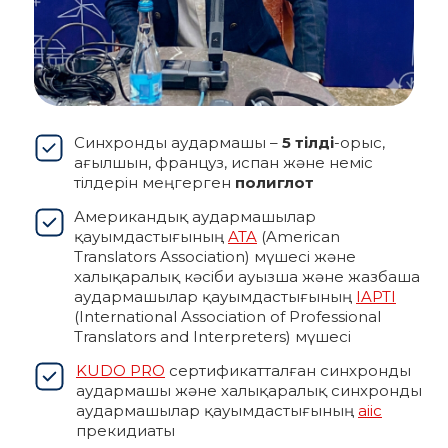
Синхронды аудармашы –
5 тілді
-орыс,
ағылшын, француз, испан және неміс
тілдерін меңгерген
полиглот
Американдық аудармашылар
қауымдастығының
ATA
(American
Translators Association) мүшесі және
халықаралық кәсіби ауызша және жазбаша
аудармашылар қауымдастығының
IAPTI
(International Association of Professional
Translators and Interpreters) мүшесі
KUDO PRO
сертификатталған синхронды
аудармашы және халықаралық синхронды
аудармашылар қауымдастығының
aiic
прекидиаты