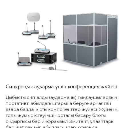
Синхронды аударма үшін конференция жүйесі
Дыбыстық сигналды (аударманы) тыңдаушылардың
портативті қабылдағыштарына беруге арналған
өзара байланысты компоненттер жүйесі.
Жүйенің
толық жұмыс істеуі үшін орталық басқару блогы,
қондырғысы бар инфрақызыл Эмитент, құлаққаптары
бар инфрақызыл қабылдағыштар, отырысқа