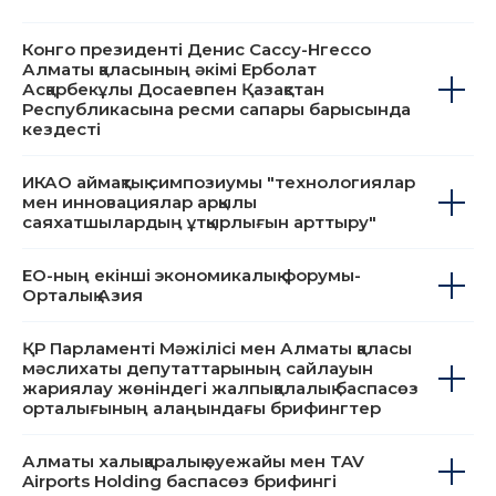
шоғырлануды және жақсы психикалық және
физикалық дайындықты қажет етеді.
Конго президенті Денис Сассу-Нгессо
Алматы қаласының әкімі Ерболат
Асқарбекұлы Досаевпен Қазақстан
Республикасына ресми сапары барысында
кездесті
ИКАО аймақтық симпозиумы "технологиялар
мен инновациялар арқылы
саяхатшылардың ұтқырлығын арттыру"
ЕО-ның екінші экономикалық форумы-
Орталық Азия
ҚР Парламенті Мәжілісі мен Алматы қаласы
мәслихаты депутаттарының сайлауын
жариялау жөніндегі жалпықалалық баспасөз
орталығының алаңындағы брифингтер