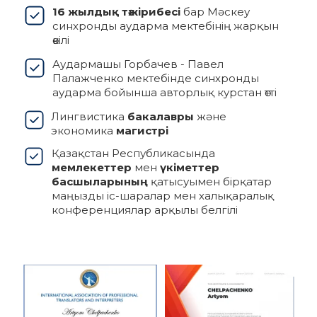
16 жылдық тәжірибесі
бар Мәскеу
синхронды аударма мектебінің жарқын
өкілі
Аудармашы Горбачев - Павел
Палажченко мектебінде синхронды
аударма бойынша авторлық курстан өтті
Лингвистика
бакалавры
және
экономика
магистрі
Қазақстан Республикасында
мемлекеттер
мен
үкіметтер
басшыларының
қатысуымен бірқатар
маңызды іс-шаралар мен халықаралық
конференциялар арқылы белгілі