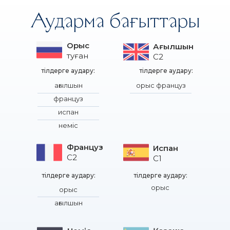
Аударма бағыттары
Орыс
Ағылшын
туған
C2
тілдерге аудару:
тілдерге аудару:
ағылшын
орыс француз
француз
испан
неміс
Француз
Испан
C2
C1
тілдерге аудару:
тілдерге аудару:
орыс
орыс
ағылшын