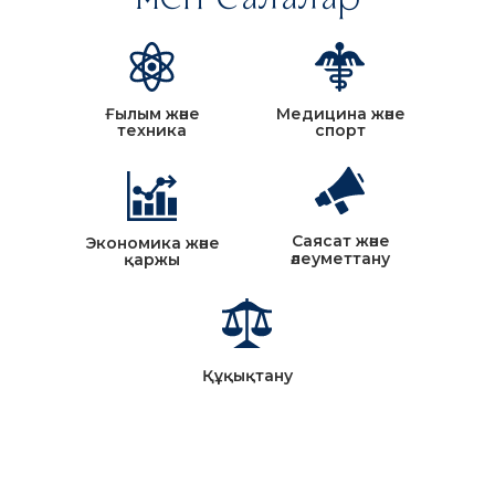
Тақырыптар
мен салалар
Ғылым және
Медицина және
техника
спорт
Саясат және
Экономика және
әлеуметтану
қаржы
Құқықтану