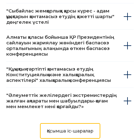
Алматы халықаралық әуежайы мен TAV
Airports Holding баспасөз брифингі
"Сыбайлас жемқорлыққа қарсы күрес - адам
құқықтарын қамтамасыз етудің қажетті шарты"
дөңгелек үстелі
Алматы қаласы бойынша ҚР Президентінің
сайлауын жариялау жөніндегі баспасөз
орталығының алаңында өткен баспасөз
конференциясы
"Құқықтық тәртіпті қамтамасыз етудің
Конституциялық және халықаралық
аспектілері" халықаралық конференциясы
"Әлеуметтік желілердегі экстремистердің
жалған ақпараты мен шабуылдары-қоғам
мен мемлекет нені қорғайды?»