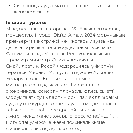
коммуникациялық технологиялар
Көрсетілген қызметтер:
Синхронды аударма орыс тілінен ағылшын тіліне
және керісінше
Іс-шара туралы:
Міне, бесінші жыл қатарынан, 2018 жылдан бастап,
мен дәстүрлі түрде "Digital Almaty 2024"форумының
премьер-министрлері мен жоғары лауазымды
делегаттарының ілеспе аудармасын ұсынамын.
Форум аясында Қазақстан Республикасының
Премьер-министрі Әлихан Асханұлы
Смайыловтың, Ресей Федерациясы үкіметінің
төрағасы Михаил Мишустиннің және Армения,
Беларусь және Қырғызстан Премьер-
министрлерінің қатысуымен Еуразиялық
экономикалық кеңестің пленарлық отырысы өтті.
Форумға қатысушылардың осындай өкілді құрамын
аудару өте күрделі және жауапты міндет болып
табылады, ол көбінесе қарапайым маманға
жүктелмейді және жоғары стресске төзімділікті,