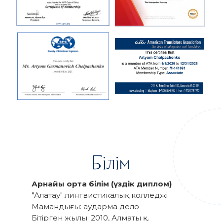
Білім
Арнайы орта білім (үздік диплом)
"Алатау" лингвистикалық колледжі
Мамандығы: аударма дело
Бітірген жылы: 2010, Алматы қ.