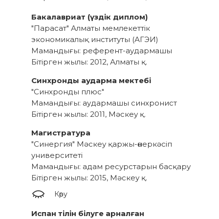
Бакалавриат (үздік диплом)
"Парасат" Алматы мемлекеттік
экономикалық институты (АГЭИ)
Мамандығы: референт-аудармашы
Бітірген жылы: 2012, Алматы қ.
Синхронды аударма мектебі
"Синхронды плюс"
Мамандығы: аудармашы синхронист
Бітірген жылы: 2011, Мәскеу қ.
Магистратура
"Синергия" Мәскеу қаржы-өнеркәсіп
университеті
Мамандығы: адам ресурстарын басқару
Бітірген жылы: 2015, Мәскеу қ.
Көру
Испан тілін білуге арналған