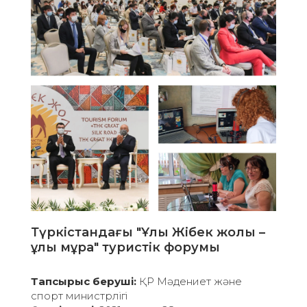
Digital Almaty 2021 форумы:
"цифрлық қайта жүктеу: жаңа
шындыққа серпіліс"
Тапсырыс беруші:
Қазақстан Республикасы