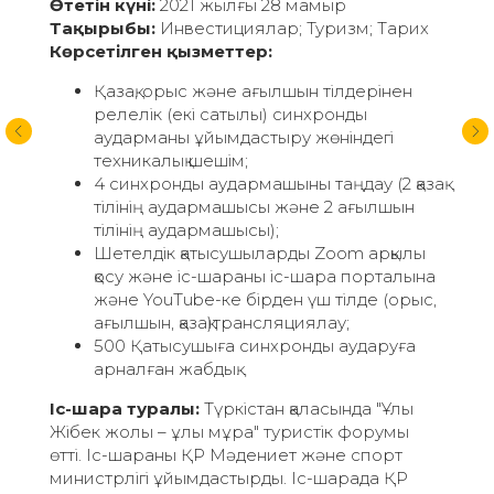
Сыртқы істер министрлігі;
"Зерде ұлттық инфокоммуникациялық холдингі"
АҚ
Өтетін күні:
2021 жылғы 5 ақпан
Тақырыбы:
Саясат; Экономика;
Цифрландыру
Көрсетілген қызметтер:
Қазақ, орыс және ағылшын тілдерінен 3
тілдік синхронды аударма және
керісінше;
8 синхронды аудармашыны таңдау (2 қазақ
тілінің аудармашысы және 6 ағылшын
тілінің аудармашысы);
Шетелдік қатысушыларды Zoom арқылы
қосу және іс-шараны іс-шара порталына
және YouTube-ке бірден үш тілде (орыс,
ағылшын, қазақ)трансляциялау;
Орыс және ағылшын тілдеріне
синхронды аудармасы бар 3 параллель
секция өткізу;
500 Қатысушыға синхронды аударуға