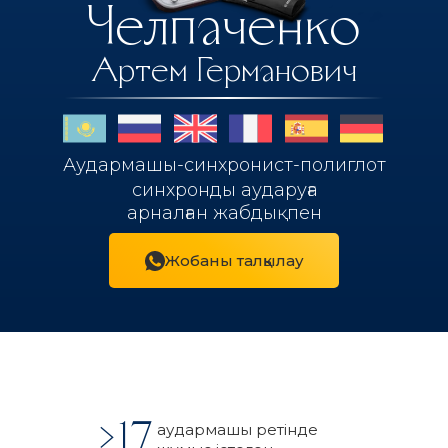
Челпаченко
Артем Германович
Аудармашы-синхронист-полиглот
синхронды аударуға
арналған жабдықпен
Жобаны талқылау
>17
аудармашы ретінде