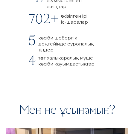
жұмыс істеген
жылдар
702+
өткізілген ірі
іс-шаралар
5
кәсіби шеберлік
деңгейінде еуропалық
тілдер
4
төрт халықаралық мүше
кәсіби қауымдастықтар
Мен не ұсынамын?