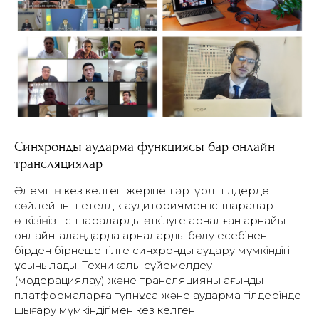
Синхронды аударма функциясы бар онлайн
трансляциялар
Әлемнің кез келген жерінен әртүрлі тілдерде
сөйлейтін шетелдік аудиториямен іс-шаралар
өткізіңіз. Іс-шараларды өткізуге арналған арнайы
онлайн-алаңдарда арналарды бөлу есебінен
бірден бірнеше тілге синхронды аудару мүмкіндігі
ұсынылады.
Техникалық сүйемелдеу
(модерациялау) және трансляцияны ағындық
платформаларға түпнұсқа және аударма тілдерінде
шығару мүмкіндігімен
кез келген