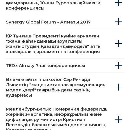
Қызыл Крест және Қызыл Жарты Ай Ұлттық
қоғамдарының 10-шы Еуропалық аймақтық
конференциясы
Synergy Global Forum - Алматы 2017
ҚР Тұңғыш Президенті күніне арналған
"жаңа жаһандық нақты ахуалдағы
жаңғыртудың Қазақстандық моделі" атты
халықаралық парламенттік конференция
TEDx Almaty 7-ші конференциясы
Әлемге әйгілі психолог Сэр Ричард
Льюистің "мәдениетаралық коммуникация
модельдері"тақырыбындағы сөзінің
аудармасы
Мекленбург-Батыс Померания федералды
жерінің энергетика, инфрақұрылым және