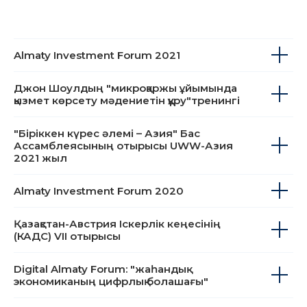
Қосымша іс-шаралар
Almaty Investment Forum 2021
Джон Шоулдың "микроқаржы ұйымында
қызмет көрсету мәдениетін құру"тренингі
"Біріккен күрес әлемі – Азия" Бас
Ассамблеясының отырысы UWW-Азия
2021 жыл
Almaty Investment Forum 2020
Қазақстан-Австрия Іскерлік кеңесінің
(КАДС) VII отырысы
Digital Almaty Forum: "жаһандық