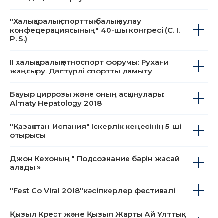
XVI Еуразиялық медиа Форум – әлем бүгін:
Шындықты өзгерту?
"Халықаралық спорттық балық аулау
конфедерациясының" 40-шы конгресі (C. I.
P. S.)
II халықаралық этноспорт форумы: Рухани
жаңғыру. Дәстүрлі спортты дамыту
Бауыр циррозы және оның асқынулары:
Almaty Hepatology 2018
"Қазақстан-Испания" Іскерлік кеңесінің 5-ші
отырысы
Джон Кехоның " Подсознание бәрін жасай
алады!»
"Fest Go Viral 2018"кәсіпкерлер фестивалі