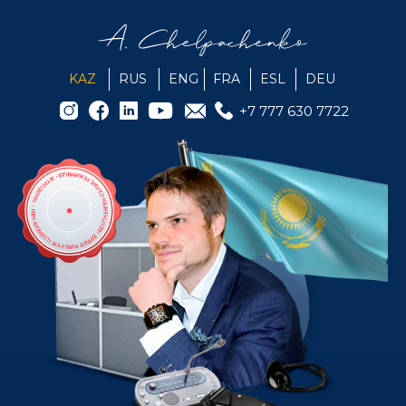
KAZ
RUS
ENG
FRA
ESL
DEU
+7 777 630 7722