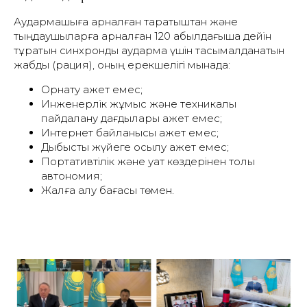
Аудармашыға арналған таратқыштан және
тыңдаушыларға арналған
120 қабылдағышқа дейін
тұратын синхронды аударма үшін тасымалданатын
жабдық (рация),
оның ерекшелігі мынада:
Орнату қажет емес;
Инженерлік жұмыс және техникалық
пайдалану дағдылары қажет емес;
Интернет байланысы қажет емес;
Дыбыстық жүйеге қосылу қажет емес;
Портативтілік және қуат көздерінен толық
автономия;
Жалға алу бағасы төмен.