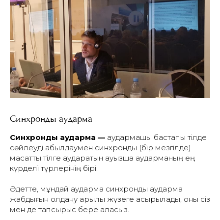
Синхронды аударма
Синхронды аударма —
аудармашы бастапқы тілде
сөйлеуді қабылдаумен
синхронды (бір мезгілде)
мақсатты тілге аударатын ауызша аударманың ең
күрделі түрлерінің бірі.
Әдетте, мұндай аударма синхронды аударма
жабдығын қолдану
арқылы жүзеге асырылады, оны сіз
мен де тапсырыс бере аласыз.