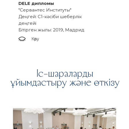
DELE дипломы
"Сервантес Институты"
Деңгей: C1-кәсіби шеберлік
деңгейі
Бітірген жылы: 2019, Мадрид
Көру
Іс-шараларды
ұйымдастыру және өткізу