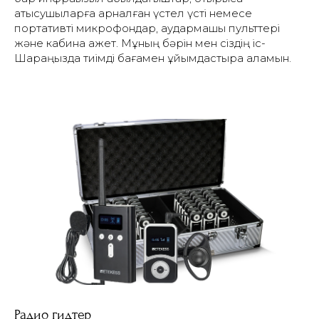
қатысушыларға арналған үстел үсті немесе
портативті микрофондар, аудармашы пульттері
және кабина қажет.
Мұның бәрін мен сіздің іс-
Шараңызда тиімді бағамен ұйымдастыра аламын.
Радио гидтер