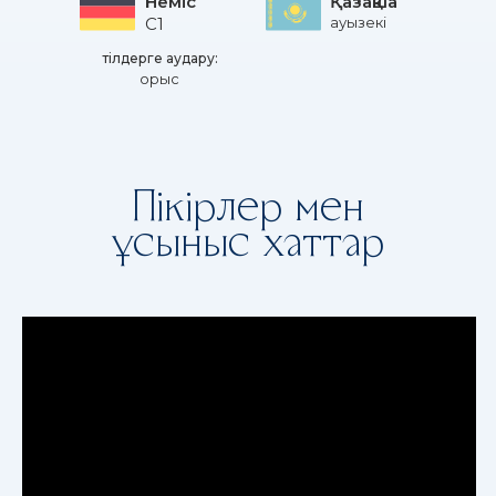
Неміс
Қазақша
C1
ауызекі
тілдерге аудару:
орыс
Пікірлер мен
ұсыныс хаттар