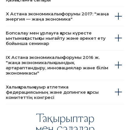
цифрландыру министрі Кристиан
Пегельдің басшылығымен делегацияның
Қазақстанға сапары
X Астана экономикалық форумы 2017: "жаңа
энергия — жаңа экономика"
Бопсалау мен ұрлауға қарсы күресте
ынтымақтастықты нығайту және әрекет ету
бойынша семинар
IX Астана экономикалық форумы 2016 ж.
"жаңа экономикалық шындық:
әртараптандыру, инновациялар және білім
экономикасы"
Халықаралық ауыр атлетика
федерациясының және допингке қарсы
комитеттің конгресі